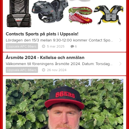
Contacts Sports på plats i Uppsala!
Lördagen den 15/3 mellan 9:30-12:00 kommer Contact Sports att vara på CityStay/Best Western Hotel, Trädgårdsgatan 5A Uppsala. Som vanligt går det bra att förbeställa saker som du är extra intresserad av på info@contactsports.se och ange vad du vill att dom ska ta med sig!
Uppsala AFC 86ers
5 mar 2025
6
Årsmöte 2024 - Kallelse och anmälan
Välkommen till föreningens årsmöte 2024. Datum: Torsdagen den 19:e December 2024 Plats: Teams (Länk skickas ut 1-2h innan mötets start) Tid: Årsmöte startar kl. 19:00 Anmälan via denna länk Övriga dokument till årsmötet kommer att delas ut veckan innan årsmötet enligt föreningens stadgar. Välkomna önskar styrelsen!
Uppsala AFC 86ers
26 nov 2024