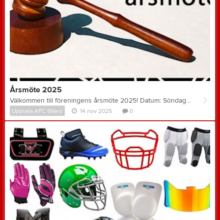
Årsmöte 2025
Välkommen till föreningens årsmöte 2025! Datum: Söndagen den 14:e December 2025 Plats: Teams (Länk skickas ut 1-2h innan mötets start) Tid: Årsmöte startar kl. 20:00 Anmälan via denna länk Övriga dokument till årsmötet kommer att delas ut veckan innan årsmötet enligt föreningens stadgar. Välkomna önskar styrelsen!
Uppsala AFC 86ers
14 nov 2025
0