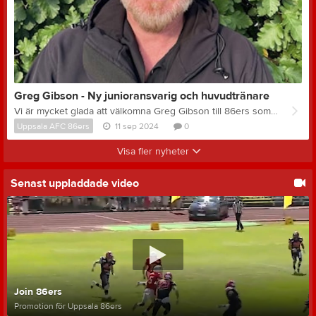
Greg Gibson - Ny junioransvarig och huvudtränare
Vi är mycket glada att välkomna Greg Gibson till 86ers som Youth Coordintor & Head Coach. Greg har gedigen erfarenhet inom amerikansk fotboll och brinner för att träna ungdomar att nå sin fulla potential inom amerikansk fotboll geonom motiverande och rolig träningsmetodik. Nedan kommer en kort sammanfattning om vem Greg Gibson är. Coach Gibson comes to us from his most recent coaching assignment with the Providence Christian Academy Storm of Atlanta Georgia. Prior to working with the Storm, coach Gibson was the head coach and youth coordinator for the Helsingborg Jaguars (Sweden), where he was tasked with building a youth program to its highest level of participation and Helsingborg peaked with a record number of players in 2022, before coach accepted the coaching position in Atlanta USA. From 2017-2019 coach Gibson was the Head coach for the Ekeby Greys (Sweden) where the team achieved success and in 2017 reached division 1 semi-finals. During his time in Ekeby coach Gibson doubled up as the defensive coordinator for the Swedish national teams men, and JLL team. While with the Swedish Junior national team, Sweden won the European championship in 2017, and finished 4th in the world championships in 2018. From 2015-2016 coach Gibson was the head coach for the Limhamn Griffins, during a period the Griffins were in the Swedish Superseries. Prior to 2015, coach Gibson has served as both offensive and defensive coordinator at several US high schools including Marblehead High School and Salem High School (USA - Massachusetts). In 2007, coach Gibson was tabbed coordinator and assistant coach of the year, while helping Marblehead High School to their first winning season in 12 years. Coach Gibson played high school football at Stonington High School (USA Connecticut), capturing a state championship in his junior season. After high school Gibson was a standout defensive back at division 1 Central Connecticut State University. Personally, coach Gibson is the founder of Northman American Football Camps, one of the largest American football camps in all of Europe. Northman Camps bring coaches from the highest levels in the US to Europe to help develop skill and technique for both players and coaches. Gibson was married in 2024 and resides in Uppsala.
Uppsala AFC 86ers
11 sep 2024
0
Visa fler nyheter
Senast uppladdade video
Join 86ers
Promotion för Uppsala 86ers