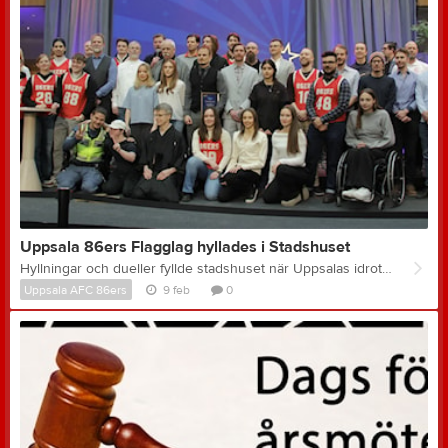
Uppsala 86ers Flagglag hyllades i Stadshuset
Hyllningar och dueller fyllde stadshuset när Uppsalas idrottselit firades på lördagen. Saga och Nora var några av de Uppsalabor som tog chansen att utmana stadens medaljörer. Under lördagen hyllades Uppsalas mest framgångsrika idrottare från det gångna året i stadshuset. Uppsala 86ers flaggfotbollslag som tog sitt 9:e SM-Guld under förra året var på plats och blev hyllade för sina prestationer. Läs mer här: https://www.unt.se/sport/artikel/har-hyllas-uppsalas-elitidrottare/jp229yqr
Uppsala AFC 86ers
9 feb
0