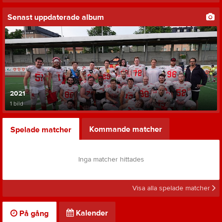
Senast uppdaterade album
2021
1 bild
Kommande matcher
Spelade matcher
Inga matcher hittades
Visa alla spelade matcher
Kalender
På gång