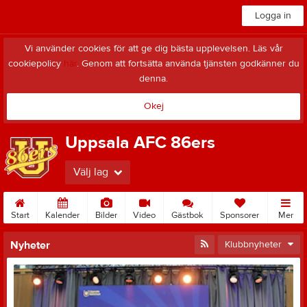
Logga in
Vi använder cookies för att ge dig bästa upplevelsen. Läs vår
cookiepolicy
här
. Genom att fortsätta använda tjänsten godkänner du
denna.
Okej
Uppsala AFC 86ers
Välj lag
Start
Kalender
Bilder
Video
Gästbok
Sponsorer
Mer
Nyheter
Klubbnyheter